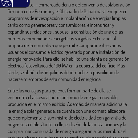
Este proyecto, – enmarcado dentro del convenio de colaboración
firmado entre Petronor y el Obispado de Bilbao para enriquecer
programas de investigación e implantación de energías limpias,
tanto como generadores y consumidores, e intensificar y
expandir sus relaciones-, supuso la constitución de una de las
primeras comunidades energéticas surgidas en Euskadi al
amparo de la normativa que permite compartir entre varios
usuarios el consumo eléctrico generado por una instalación de
energía renovable. Para ello, se habilitó una planta de generación
eléctrica fotovoltaica de 100 kW en la cubierta del edificio. Más
tarde, se abrió a los inquilinos del inmueble la posibilidad de
hacerse miembros de esta comunidad energética.
Entre las ventajas para quienes forman parte de ella se
encuentra el acceso al autoconsumo de energía renovable,
producida en el mismo edificio. Además, de manera adicional a
la energía solar generada, se cuenta con una comercializadora
que complementa el suministro de electricidad con garantía de
origen sostenible. Junto a ello, el diseño de las instalaciones y la
compra mancomunada de energía aseguran a los miembros el