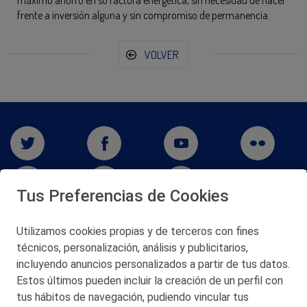
máximo ahorro en su factura energética, sin necesidad de hacer
frente a inversión alguna y sin compromiso de permanencia.
VOLVER
Tus Preferencias de Cookies
Utilizamos cookies propias y de terceros con fines
técnicos, personalización, análisis y publicitarios,
San Martín 5-Edificio Muñatones,
48550 Muskiz (Bizkaia)
incluyendo anuncios personalizados a partir de tus datos.
Telf. 946 357 000
Estos últimos pueden incluir la creación de un perfil con
© 2026 Petronor S.A.
tus hábitos de navegación, pudiendo vincular tus