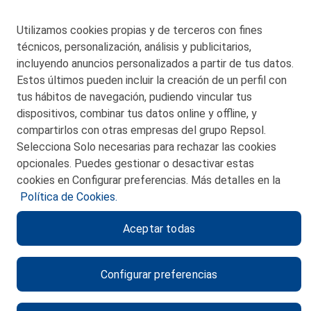
48550 Muskiz (Bizkaia)
Telf. 946 357 000
Utilizamos cookies propias y de terceros con fines
© 2026 Petronor S.A.
técnicos, personalización, análisis y publicitarios,
incluyendo anuncios personalizados a partir de tus datos.
Estos últimos pueden incluir la creación de un perfil con
tus hábitos de navegación, pudiendo vincular tus
dispositivos, combinar tus datos online y offline, y
CONTACTO
compartirlos con otras empresas del grupo Repsol.
Selecciona Solo necesarias para rechazar las cookies
MAPA WEB
opcionales. Puedes gestionar o desactivar estas
POLITICA DE PRIVACIDAD
cookies en Configurar preferencias. Más detalles en la
Política de Cookies.
AVISO LEGAL
Aceptar todas
POLITICA DE COOKIES
CANAL DE ÉTICA
Configurar preferencias