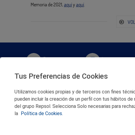
Memoria de 2021,
aquí
y
aquí
.
VO
Twitter
Instagram
Tus Preferencias de Cookies
Facebook
Slideshare
Utilizamos cookies propias y de terceros con fines técnico
Youtube
Soundcloud
pueden incluir la creación de un perfil con tus hábitos de
del grupo Repsol. Selecciona Solo necesarias para rechaz
Flickr
la
Política de Cookies.