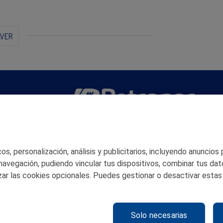
LVER
San Martín 5-Edificio Muñatones,
48550 Muskiz (Bizkaia)
Telf. 946 357 000
s, personalización, análisis y publicitarios, incluyendo anuncios
© 2026 Petronor S.A.
 navegación, pudiendo vincular tus dispositivos, combinar tus dat
ar las cookies opcionales. Puedes gestionar o desactivar estas
Solo necesarias