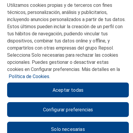
Telf. 946 357 000
Utilizamos cookies propias y de terceros con fines
© 2026 Petronor S.A.
técnicos, personalización, análisis y publicitarios,
incluyendo anuncios personalizados a partir de tus datos.
Estos últimos pueden incluir la creación de un perfil con
tus hábitos de navegación, pudiendo vincular tus
dispositivos, combinar tus datos online y offline, y
CONTACTO
compartirlos con otras empresas del grupo Repsol.
Selecciona Solo necesarias para rechazar las cookies
MAPA WEB
opcionales. Puedes gestionar o desactivar estas
POLITICA DE PRIVACIDAD
cookies en Configurar preferencias. Más detalles en la
Política de Cookies.
AVISO LEGAL
Aceptar todas
POLITICA DE COOKIES
CANAL DE ÉTICA
Configurar preferencias
Solo necesarias