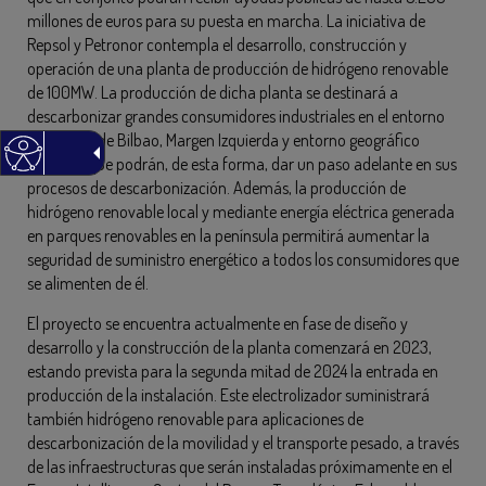
millones de euros para su puesta en marcha. La iniciativa de
Repsol y Petronor contempla el desarrollo, construcción y
operación de una planta de producción de hidrógeno renovable
de 100MW. La producción de dicha planta se destinará a
descarbonizar grandes consumidores industriales en el entorno
del Puerto de Bilbao, Margen Izquierda y entorno geográfico
cercano, que podrán, de esta forma, dar un paso adelante en sus
procesos de descarbonización. Además, la producción de
hidrógeno renovable local y mediante energía eléctrica generada
en parques renovables en la península permitirá aumentar la
seguridad de suministro energético a todos los consumidores que
se alimenten de él.
El proyecto se encuentra actualmente en fase de diseño y
desarrollo y la construcción de la planta comenzará en 2023,
estando prevista para la segunda mitad de 2024 la entrada en
producción de la instalación. Este electrolizador suministrará
también hidrógeno renovable para aplicaciones de
descarbonización de la movilidad y el transporte pesado, a través
de las infraestructuras que serán instaladas próximamente en el