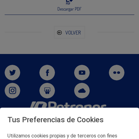
Descargar PDF
VOLVER
Tus Preferencias de Cookies
San Martín 5-Edificio Muñatones,
48550 Muskiz (Bizkaia)
Telf. 946 357 000
Utilizamos cookies propias y de terceros con fines
© 2026 Petronor S.A.