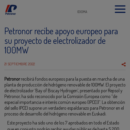
IDIOMA
Petronor recibe apoyo europeo para
su proyecto de electrolizador de
100MW
21 SEPTIEMBRE 2022
Petronor
recibirá fondos europeos para la puesta en marcha de una
planta de producción de hidrógeno renovable de 100MW. El proyecto
de electrolizador ‘Bay of Biscay Hydrogen’, presentado por Repsol y
Petronor, ha sido reconocido por la Comisión Europea como “de
especial importancia e interés común europeo (IPCEI)”. La obtención
del sello IPCEI supone un verdadero espaldarazo para Petronor en el
proceso de desarrollo del hidrógeno renovable en Euskadi.
Este proyecto ha sido uno de los 7 aprobados en todo el Estado
que en conjunto podrán recibir ayudas públicas de hasta 5.200