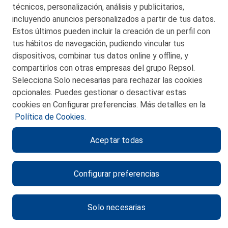
técnicos, personalización, análisis y publicitarios,
incluyendo anuncios personalizados a partir de tus datos.
Estos últimos pueden incluir la creación de un perfil con
tus hábitos de navegación, pudiendo vincular tus
dispositivos, combinar tus datos online y offline, y
CONTACTO
compartirlos con otras empresas del grupo Repsol.
Selecciona Solo necesarias para rechazar las cookies
MAPA WEB
opcionales. Puedes gestionar o desactivar estas
POLITICA DE PRIVACIDAD
cookies en Configurar preferencias. Más detalles en la
Política de Cookies.
AVISO LEGAL
Aceptar todas
POLITICA DE COOKIES
CANAL DE ÉTICA
Configurar preferencias
Solo necesarias