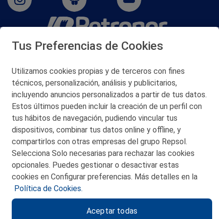
Tus Preferencias de Cookies
San Martín 5-Edificio Muñatones,
48550 Muskiz (Bizkaia)
Telf. 946 357 000
Utilizamos cookies propias y de terceros con fines
© 2026 Petronor S.A.
técnicos, personalización, análisis y publicitarios,
incluyendo anuncios personalizados a partir de tus datos.
Estos últimos pueden incluir la creación de un perfil con
tus hábitos de navegación, pudiendo vincular tus
dispositivos, combinar tus datos online y offline, y
CONTACTO
compartirlos con otras empresas del grupo Repsol.
Selecciona Solo necesarias para rechazar las cookies
MAPA WEB
opcionales. Puedes gestionar o desactivar estas
POLITICA DE PRIVACIDAD
cookies en Configurar preferencias. Más detalles en la
Política de Cookies.
AVISO LEGAL
Aceptar todas
POLITICA DE COOKIES