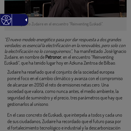
José Ignacio Zudaire en el encuentro “Reinventing Euskadi”.
“El nuevo modelo energético pasa por dar respuesta a dos grandes
verdades: es esencial la electrificación en la renovables, pero solo con
la electrificación no lo conseguiremos”,
ha manifestado José Ignacio
Zudaire, en nombre de
Petronor
, en el encuentro “Reinventing
Euskadi”, que ha tenido lugar hoy en Azkuna Zentroa de Bilbao.
Zudaire ha reseñado que el conjunto de la sociedad europea
pone el foco en el cambio climático y avanza con el compromiso
de alcanzar en 2050 el reto de emisiones netas cero. Una
sociedad que valora, como nunca antes, el medio ambiente, la
seguridad de suministro y el precio, tres parámetros que hay que
gestionarlos al unísono.
En el caso concreto de Euskadi, que interpela a todos y cada uno
de sus ciudadanos, Zudaire ha recordado que el futuro pasa por
el fortalecimiento tecnológico e industrial y la descarbonización