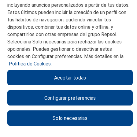
48550 Muskiz (Bizkaia)
incluyendo anuncios personalizados a partir de tus datos.
Telf. 946 357 000
Estos últimos pueden incluir la creación de un perfil con
© 2026 Petronor S.A.
tus hábitos de navegación, pudiendo vincular tus
dispositivos, combinar tus datos online y offline, y
compartirlos con otras empresas del grupo Repsol.
Selecciona Solo necesarias para rechazar las cookies
opcionales. Puedes gestionar o desactivar estas
CONTACTO
cookies en Configurar preferencias. Más detalles en la
Política de Cookies.
MAPA WEB
Aceptar todas
POLITICA DE PRIVACIDAD
AVISO LEGAL
Configurar preferencias
POLITICA DE COOKIES
CANAL DE ÉTICA
Solo necesarias