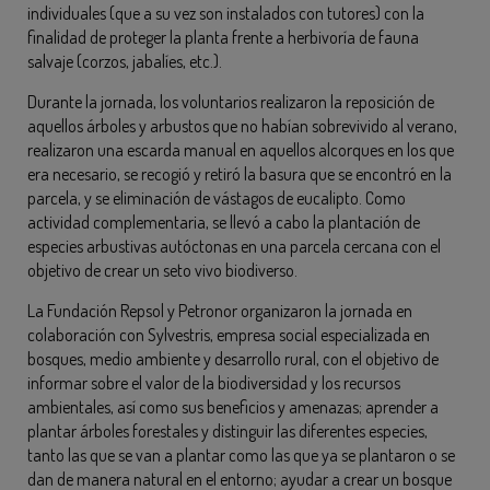
individuales (que a su vez son instalados con tutores) con la
finalidad de proteger la planta frente a herbivoría de fauna
salvaje (corzos, jabalíes, etc.).
Durante la jornada, los voluntarios realizaron la reposición de
aquellos árboles y arbustos que no habían sobrevivido al verano,
realizaron una escarda manual en aquellos alcorques en los que
era necesario, se recogió y retiró la basura que se encontró en la
parcela, y se eliminación de vástagos de eucalipto. Como
actividad complementaria, se llevó a cabo la plantación de
especies arbustivas autóctonas en una parcela cercana con el
objetivo de crear un seto vivo biodiverso.
La Fundación Repsol y Petronor organizaron la jornada en
colaboración con Sylvestris, empresa social especializada en
bosques, medio ambiente y desarrollo rural, con el objetivo de
informar sobre el valor de la biodiversidad y los recursos
ambientales, así como sus beneficios y amenazas; aprender a
plantar árboles forestales y distinguir las diferentes especies,
tanto las que se van a plantar como las que ya se plantaron o se
dan de manera natural en el entorno; ayudar a crear un bosque