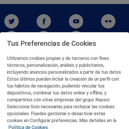
Tus Preferencias de Cookies
Utilizamos cookies propias y de terceros con fines
San Martín 5-Edificio Muñatones,
técnicos, personalización, análisis y publicitarios,
48550 Muskiz (Bizkaia)
incluyendo anuncios personalizados a partir de tus datos.
Telf. 946 357 000
Estos últimos pueden incluir la creación de un perfil con
© 2026 Petronor S.A.
tus hábitos de navegación, pudiendo vincular tus
dispositivos, combinar tus datos online y offline, y
compartirlos con otras empresas del grupo Repsol.
Selecciona Solo necesarias para rechazar las cookies
opcionales. Puedes gestionar o desactivar estas
CONTACTO
cookies en Configurar preferencias. Más detalles en la
Política de Cookies.