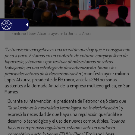
Emiliano López Atxurra. ayer, en la Jornada Anual.
“La transición energética es una maratón que hay que ir consiguiendo
poco a poco. Estamos en un contexto de entorno complejo lleno de
hipocresía, y tenemos que resituar dónde estamos nosotros
trabajando, en una estrategia de descarbonización. Somos los
principales actores de la descarbonización”,
manifestó ayer Emiliano
López Atxurra, presidente de
Petronor
, ante las 250 personas
asistentes a la Jornada Anual de la empresa multienergética, en San
Mamés.
Durante su intervención, el presidente de Petronor dejó claro que
“
la solución es la neutralidad tecnológica, no la electrificación”
, y
expresó la necesidad de que haya una regulación que facilite el
desarrollo tecnológico y el uso de nuevos combustibles,
“cuando
hay un compromiso regulatorio, estamos ante un producto
competitivo y esto lo tienen EEUU y China”.
Emiliano López