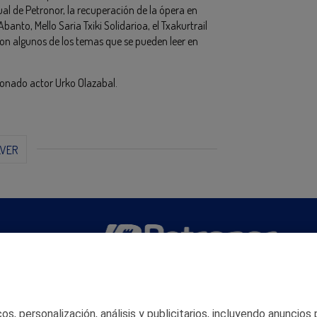
ual de Petronor, la recuperación de la ópera en
Abanto, Mello Saria Txiki Solidarioa, el Txakurtrail
 son algunos de los temas que se pueden leer en
donado actor Urko Olazabal.
LVER
San Martín 5-Edificio Muñatones,
48550 Muskiz (Bizkaia)
Telf. 946 357 000
s, personalización, análisis y publicitarios, incluyendo anuncios