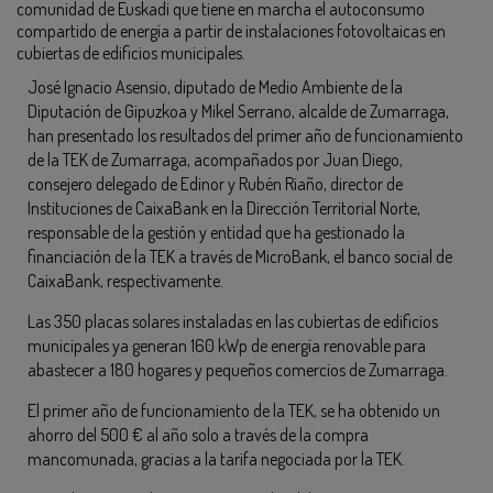
comunidad de Euskadi que tiene en marcha el autoconsumo
compartido de energía a partir de instalaciones fotovoltaicas en
cubiertas de edificios municipales.
José Ignacio Asensio, diputado de Medio Ambiente de la
Diputación de Gipuzkoa y Mikel Serrano, alcalde de Zumarraga,
han presentado los resultados del primer año de funcionamiento
de la TEK de Zumarraga, acompañados por Juan Diego,
consejero delegado de Edinor y Rubén Riaño, director de
Instituciones de CaixaBank en la Dirección Territorial Norte,
responsable de la gestión y entidad que ha gestionado la
financiación de la TEK a través de MicroBank, el banco social de
CaixaBank, respectivamente.
Las 350 placas solares instaladas en las cubiertas de edificios
municipales ya generan 160 kWp de energía renovable para
abastecer a 180 hogares y pequeños comercios de Zumarraga.
El primer año de funcionamiento de la TEK, se ha obtenido un
ahorro del 500 € al año solo a través de la compra
mancomunada, gracias a la tarifa negociada por la TEK.