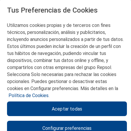
Tus Preferencias de Cookies
Utilizamos cookies propias y de terceros con fines
técnicos, personalización, análisis y publicitarios,
San Martín 5-Edificio Muñatones,
48550 Muskiz (Bizkaia)
incluyendo anuncios personalizados a partir de tus datos.
Telf. 946 357 000
Estos últimos pueden incluir la creación de un perfil con
© 2026 Petronor S.A.
tus hábitos de navegación, pudiendo vincular tus
dispositivos, combinar tus datos online y offline, y
compartirlos con otras empresas del grupo Repsol.
Selecciona Solo necesarias para rechazar las cookies
opcionales. Puedes gestionar o desactivar estas
CONTACTO
cookies en Configurar preferencias. Más detalles en la
Política de Cookies.
MAPA WEB
Aceptar todas
POLITICA DE PRIVACIDAD
AVISO LEGAL
Configurar preferencias