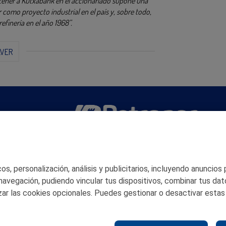
tener a Kutxabank en el accionariado supone una
 como proyecto industrial en el país y, sobre todo,
refinería en el año 1968”.
LVER
San Martín 5-Edificio Muñatones,
48550 Muskiz (Bizkaia)
Telf. 946 357 000
s, personalización, análisis y publicitarios, incluyendo anuncios
© 2026 Petronor S.A.
 navegación, pudiendo vincular tus dispositivos, combinar tus dat
ar las cookies opcionales. Puedes gestionar o desactivar estas