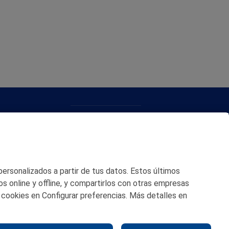
CONTACTO
MAPA WEB
POLITICA DE PRIVACIDAD
 personalizados a partir de tus datos. Estos últimos
AVISO LEGAL
os online y offline, y compartirlos con otras empresas
 cookies en Configurar preferencias. Más detalles en
POLITICA DE COOKIES
CANAL DE ÉTICA