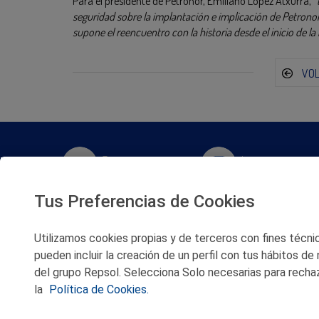
Para el presidente de Petronor, Emiliano López Atxurra,
“
seguridad sobre la implantación e implicación de Petronor
supone el reencuentro con la historia desde el inicio de la 
VO
Twitter
Instagram
Tus Preferencias de Cookies
Facebook
Slideshare
Utilizamos cookies propias y de terceros con fines técnico
Youtube
Soundcloud
pueden incluir la creación de un perfil con tus hábitos de
del grupo Repsol. Selecciona Solo necesarias para rechaz
Flickr
la
Política de Cookies.