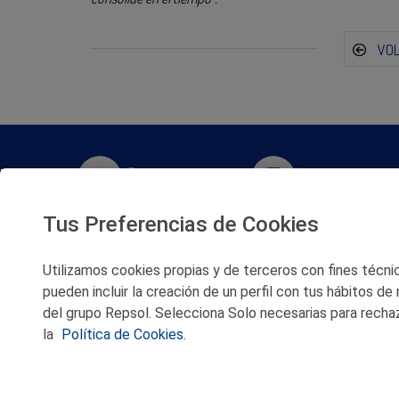
VO
Twitter
Instagram
Tus Preferencias de Cookies
Facebook
Slideshare
Utilizamos cookies propias y de terceros con fines técnico
Youtube
Soundcloud
pueden incluir la creación de un perfil con tus hábitos de
del grupo Repsol. Selecciona Solo necesarias para rechaz
Flickr
la
Política de Cookies.