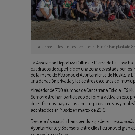
Alumnos de los centros escolares de Muskiz han plantado 8
La Asociación Deportiva Cultural El Cerro de La Llosa ha
cuadrados de superficie en una zona devastada por los inc
de la mano de
Petronor
, el Ayuntamiento de Muskiz, la D
una donación privada y los centros escolares del municip
Alrededor de 700 alumnos de Cantarrana Eskola, IES Musk
Somorrostro han participado de forma activa en este p
dules, fresnos, hayas, castaños, espinos, cerezos y robles
acontecidos en Muskiz en marzo de 2019.
Desde la Asociación han querido agradecer
“encarecida
Ayuntamiento y Sponsors, entre ellos Petronor, el gran a
consolide en el tiempo”.