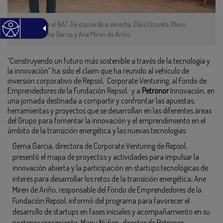
Jornada en el BAT. De izquierda a derecha, Elías Unzueta, Manu
Núñez, Gema García y Ane Miren de Ariño.
“Construyendo un futuro más sostenible a través de la tecnología y
la innovación” ha sido el claim que ha reunido al vehículo de
inversión corporativo de Repsol, Corporate Venturing, al Fondo de
Emprendedores de la Fundación Repsol, y a
Petronor
Innovación, en
una jornada destinada a compartir y confrontar las apuestas,
herramientas y proyectos que se desarrollan en las diferentes áreas
del Grupo para fomentar la innovación y el emprendimiento en el
ámbito de la transición energética y las nuevas tecnologías.
Gema García, directora de Corporate Venturing de Repsol,
presentó el mapa de proyectos y actividades para impulsar la
innovación abierta y la participación en startups tecnológicas de
interés para desarrollar los retos de la transición energética; Ane
Miren de Ariño, responsable del Fondo de Emprendedores de la
Fundación Repsol, informó del programa para favorecer el
desarrollo de startups en fases iniciales y acompañamiento en su
posterior crecimiento; Manu Núñez , director de Petronor