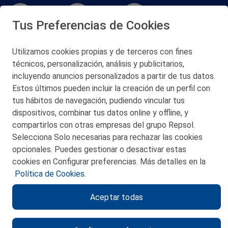
Tus Preferencias de Cookies
Utilizamos cookies propias y de terceros con fines
técnicos, personalización, análisis y publicitarios,
San Martín 5-Edificio Muñatones,
48550 Muskiz (Bizkaia)
incluyendo anuncios personalizados a partir de tus datos.
Telf. 946 357 000
Estos últimos pueden incluir la creación de un perfil con
© 2026 Petronor S.A.
tus hábitos de navegación, pudiendo vincular tus
dispositivos, combinar tus datos online y offline, y
compartirlos con otras empresas del grupo Repsol.
Selecciona Solo necesarias para rechazar las cookies
opcionales. Puedes gestionar o desactivar estas
CONTACTO
cookies en Configurar preferencias. Más detalles en la
Política de Cookies.
MAPA WEB
Aceptar todas
POLITICA DE PRIVACIDAD
AVISO LEGAL