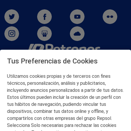
Tus Preferencias de Cookies
San Martín 5-Edificio Muñatones,
48550 Muskiz (Bizkaia)
Telf. 946 357 000
Utilizamos cookies propias y de terceros con fines
© 2026 Petronor S.A.
técnicos, personalización, análisis y publicitarios,
incluyendo anuncios personalizados a partir de tus datos.
Estos últimos pueden incluir la creación de un perfil con
tus hábitos de navegación, pudiendo vincular tus
dispositivos, combinar tus datos online y offline, y
CONTACTO
compartirlos con otras empresas del grupo Repsol.
Selecciona Solo necesarias para rechazar las cookies
MAPA WEB