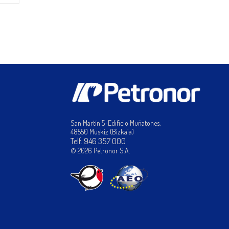
San Martín 5-Edificio Muñatones,
48550 Muskiz (Bizkaia)
Telf. 946 357 000
© 2026 Petronor S.A.