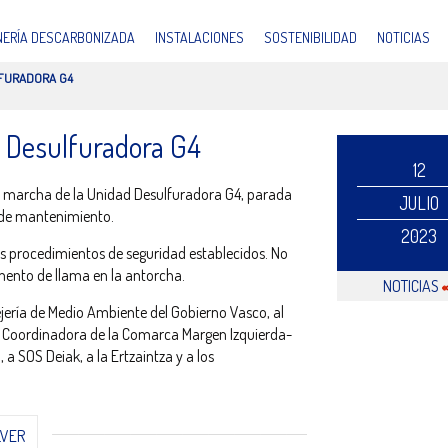
INERÍA DESCARBONIZADA
INSTALACIONES
SOSTENIBILIDAD
NOTICIAS
LFURADORA G4
 Desulfuradora G4
12
n marcha de la Unidad Desulfuradora G4, parada
JULIO
es de mantenimiento.
2023
s procedimientos de seguridad establecidos. No
mento de llama en la antorcha.
NOTICIAS
jería de Medio Ambiente del Gobierno Vasco, al
a la Coordinadora de la Comarca Margen Izquierda-
 SOS Deiak, a la Ertzaintza y a los
LVER