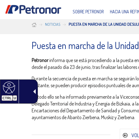
SOBRE PETRONOR
HACIA UNA REF
NOTICIAS
PUESTA EN MARCHA DE LA UNIDAD DESU
Puesta en marcha de la Unidad
Petronor
informa que se está procediendo a la puesta e
desde el pasado día 23 de junio, tras finalizar las labor
Durante la secuencia de puesta en marcha se seguirán lo
obstante, se pueden producir episodios puntuales de au
De todo ello se ha informado previamente a la Viceconse
CTRL
U
Delegado Territorial de Industria y Energía de Bizkaia, 
Encartaciones del Departamento de Sanidad y Consumo, a
ayuntamientos de Abanto Zierbena, Muskiz y Zierbena.
VO