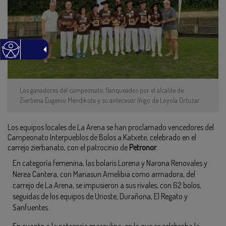
Los ganadores del campeonato, flanqueados por el alcalde de
Zierbena Eugenio Mendikote y su antecesor Iñigo de Loyola Ortuzar.
Los equipos locales de La Arena se han proclamado vencedores del
Campeonato Interpueblos de Bolos a Katxete, celebrado en el
carrejo zierbanato, con el patrocinio de
Petronor
.
En categoría femenina, las bolaris Lorena y Narona Renovales y
Nerea Cantera, con Mariasun Amelibia como armadora, del
carrejo de La Arena, se impusieron a sus rivales, con 62 bolos,
seguidas de los equipos de Urioste, Durañona, El Regato y
Sanfuentes.
En cuanto a la categoría masculina, en la que se celebraba la