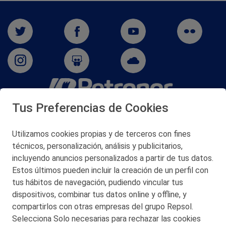
Tus Preferencias de Cookies
San Martín 5-Edificio Muñatones,
48550 Muskiz (Bizkaia)
Telf. 946 357 000
Utilizamos cookies propias y de terceros con fines
© 2026 Petronor S.A.
técnicos, personalización, análisis y publicitarios,
incluyendo anuncios personalizados a partir de tus datos.
Estos últimos pueden incluir la creación de un perfil con
tus hábitos de navegación, pudiendo vincular tus
dispositivos, combinar tus datos online y offline, y
CONTACTO
compartirlos con otras empresas del grupo Repsol.
Selecciona Solo necesarias para rechazar las cookies
MAPA WEB