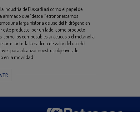
a industria de Euskadi así como el papel de
 ha afirmado que “desde Petronor estamos
mos una larga historia de uso del hidrógeno en
lar este producto, por un lado, como producto
s, como los combustibles sintéticos o el metanol a
desarrollar toda la cadena de valor del uso del
aves para alcanzar nuestros objetivos de
o en la movilidad.”
LVER
San Martín 5-Edificio Muñatones,
48550 Muskiz (Bizkaia)