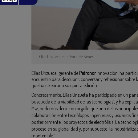
Elías Unzueta en el Foro de Sener
Elías Unzueta, gerente de
Petronor
Innovación, ha partic
encuentro para descubrir, conversar y reflexionar sobre 
que ha celebrado su quinta edición.
Concretamente, Elías Unzueta ha participado en un panel 
búsqueda de la viabilidad de las tecnologías’, y ha explic
Mw, podemos decir con orgullo que uno de los principale
colaboración entre tecnólogos, ingenierías y usuarios fina
posteriormente, los proyectos de electrólisis. La tecnolo
proceso en su globalidad y, por supuesto, la industrializ
mantenible.”