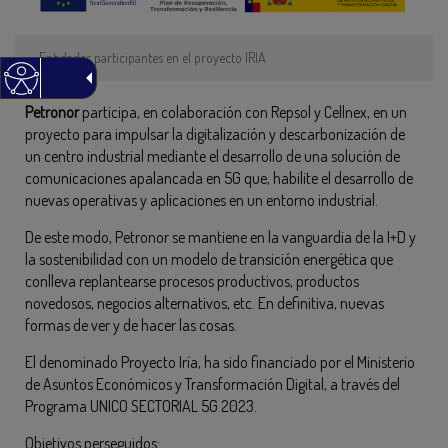
Entidades participantes en el proyecto IRIA
Petronor
participa
,
en colaboración con Repsol y Cellnex
, en un
proyecto
para
impulsar la digitalización y descarbonización de
un centro industrial mediante el desarrollo de una solución de
comunicaciones apalancada en 5G que
,
habilite el desarrollo de
nuevas operativas y aplicaciones en un entorno industrial.
De este modo,
Petronor
se mantiene
en la vanguardia de la I+D y
la sostenibilidad
con un modelo de
transición energética que
conlleva replantearse procesos productivos, productos
novedosos, negocios alternativos, etc. En definitiva, nuevas
formas de ver y de hacer las cosas.
E
l denominado Proyecto Iría,
ha sido financiado por el Ministerio
de Asuntos Económicos y Transformación Digital, a través del
Programa UNICO SECTORIAL 5G 2023.
Objetivos perseguidos: