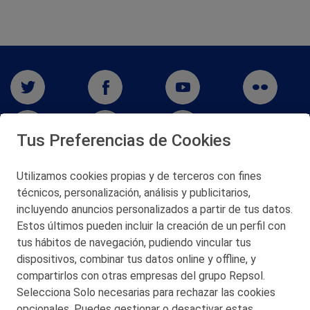
Tus Preferencias de Cookies
Utilizamos cookies propias y de terceros con fines
San Martín 5-Edificio Muñatones,
técnicos, personalización, análisis y publicitarios,
48550 Muskiz (Bizkaia)
incluyendo anuncios personalizados a partir de tus datos.
Telf. 946 357 000
Estos últimos pueden incluir la creación de un perfil con
© 2026 Petronor S.A.
tus hábitos de navegación, pudiendo vincular tus
dispositivos, combinar tus datos online y offline, y
compartirlos con otras empresas del grupo Repsol.
Selecciona Solo necesarias para rechazar las cookies
opcionales. Puedes gestionar o desactivar estas