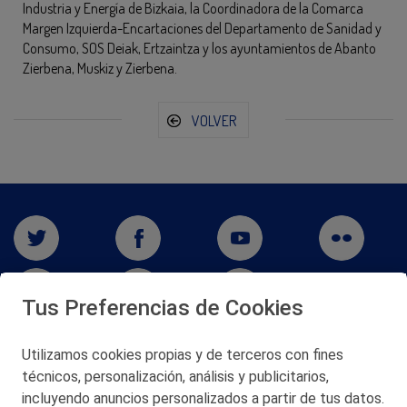
Industria y Energía de Bizkaia, la Coordinadora de la Comarca
Margen Izquierda-Encartaciones del Departamento de Sanidad y
Consumo, SOS Deiak, Ertzaintza y los ayuntamientos de Abanto
Zierbena, Muskiz y Zierbena.
VOLVER
Tus Preferencias de Cookies
Utilizamos cookies propias y de terceros con fines
técnicos, personalización, análisis y publicitarios,
San Martín 5-Edificio Muñatones,
48550 Muskiz (Bizkaia)
incluyendo anuncios personalizados a partir de tus datos.