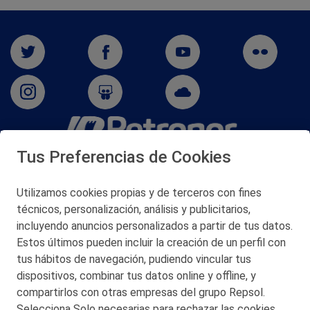
Tus Preferencias de Cookies
San Martín 5-Edificio Muñatones,
48550 Muskiz (Bizkaia)
Telf. 946 357 000
Utilizamos cookies propias y de terceros con fines
© 2026 Petronor S.A.
técnicos, personalización, análisis y publicitarios,
incluyendo anuncios personalizados a partir de tus datos.
Estos últimos pueden incluir la creación de un perfil con
tus hábitos de navegación, pudiendo vincular tus
dispositivos, combinar tus datos online y offline, y
CONTACTO
compartirlos con otras empresas del grupo Repsol.
Selecciona Solo necesarias para rechazar las cookies