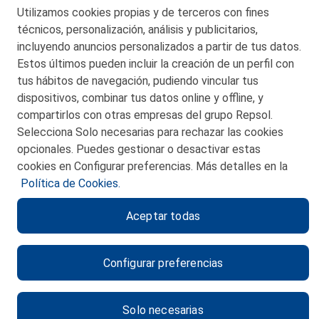
Telf. 946 357 000
Utilizamos cookies propias y de terceros con fines
© 2026 Petronor S.A.
técnicos, personalización, análisis y publicitarios,
incluyendo anuncios personalizados a partir de tus datos.
Estos últimos pueden incluir la creación de un perfil con
tus hábitos de navegación, pudiendo vincular tus
dispositivos, combinar tus datos online y offline, y
CONTACTO
compartirlos con otras empresas del grupo Repsol.
Selecciona Solo necesarias para rechazar las cookies
MAPA WEB
opcionales. Puedes gestionar o desactivar estas
POLITICA DE PRIVACIDAD
cookies en Configurar preferencias. Más detalles en la
Política de Cookies.
AVISO LEGAL
Aceptar todas
POLITICA DE COOKIES
CANAL DE ÉTICA
Configurar preferencias
Solo necesarias