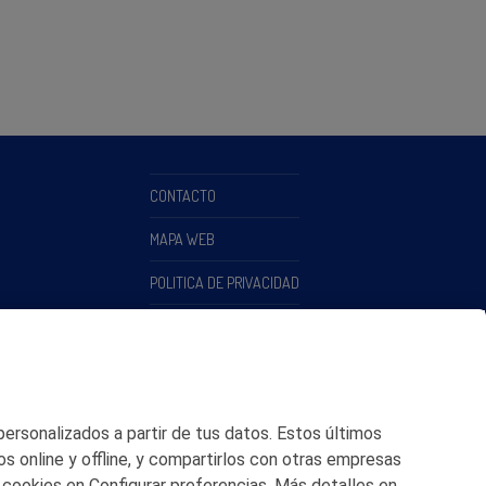
CONTACTO
MAPA WEB
POLITICA DE PRIVACIDAD
AVISO LEGAL
POLITICA DE COOKIES
CANAL DE ÉTICA
 personalizados a partir de tus datos. Estos últimos
os online y offline, y compartirlos con otras empresas
 cookies en Configurar preferencias. Más detalles en