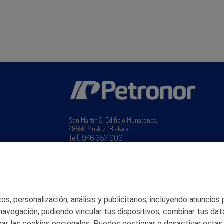
San Martín 5-Edificio Muñatones,
48550 Muskiz (Bizkaia)
Telf. 946 357 000
© 2026 Petronor S.A.
s, personalización, análisis y publicitarios, incluyendo anuncios
 navegación, pudiendo vincular tus dispositivos, combinar tus dat
ar las cookies opcionales. Puedes gestionar o desactivar estas