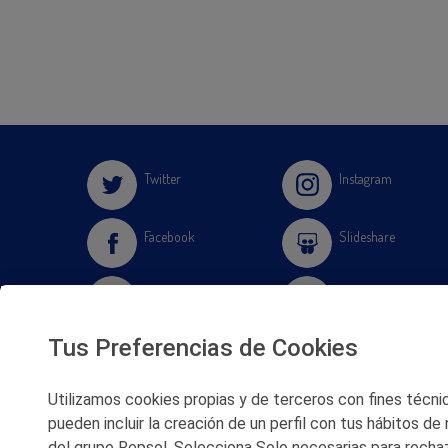
Twitter
Instagram
Facebook
Slideshare
Youtube
Soundcloud
Tus Preferencias de Cookies
Flickr
Utilizamos cookies propias y de terceros con fines técnico
pueden incluir la creación de un perfil con tus hábitos de
del grupo Repsol. Selecciona Solo necesarias para rechaz