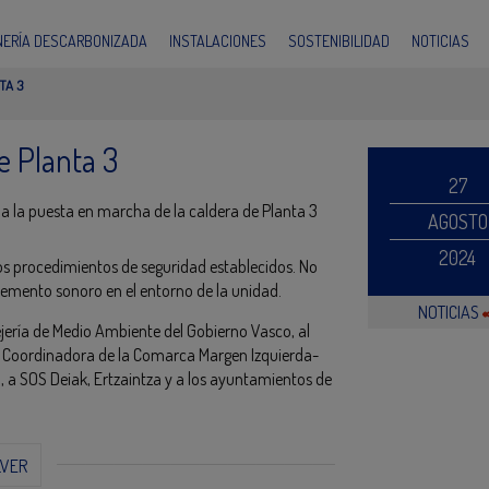
INERÍA DESCARBONIZADA
INSTALACIONES
SOSTENIBILIDAD
NOTICIAS
TA 3
e Planta 3
27
r a la puesta en marcha de la caldera de Planta 3
AGOSTO
2024
os procedimientos de seguridad establecidos. No
remento sonoro en el entorno de la unidad.
NOTICIAS
jería de Medio Ambiente del Gobierno Vasco, al
a la Coordinadora de la Comarca Margen Izquierda-
a SOS Deiak, Ertzaintza y a los ayuntamientos de
LVER