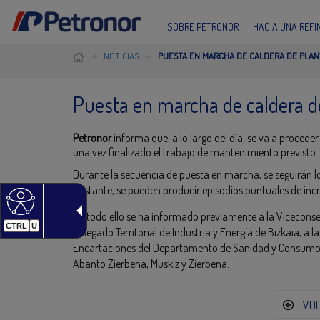
SOBRE PETRONOR
HACIA UNA REF
NOTICIAS
PUESTA EN MARCHA DE CALDERA DE PLAN
Puesta en marcha de caldera d
Petronor
informa que, a lo largo del día, se va a procede
una vez finalizado el trabajo de mantenimiento previsto.
Durante la secuencia de puesta en marcha, se seguirán l
obstante, se pueden producir episodios puntuales de inc
De todo ello se ha informado previamente a la Viceconse
CTRL
U
Delegado Territorial de Industria y Energía de Bizkaia, 
Encartaciones del Departamento de Sanidad y Consumo, 
Abanto Zierbena, Muskiz y Zierbena.
VO