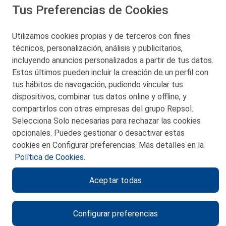
Tus Preferencias de Cookies
Utilizamos cookies propias y de terceros con fines
San Martín 5-Edificio Muñatones,
técnicos, personalización, análisis y publicitarios,
48550 Muskiz (Bizkaia)
incluyendo anuncios personalizados a partir de tus datos.
Telf. 946 357 000
Estos últimos pueden incluir la creación de un perfil con
© 2026 Petronor S.A.
tus hábitos de navegación, pudiendo vincular tus
dispositivos, combinar tus datos online y offline, y
compartirlos con otras empresas del grupo Repsol.
Selecciona Solo necesarias para rechazar las cookies
opcionales. Puedes gestionar o desactivar estas
CONTACTO
cookies en Configurar preferencias. Más detalles en la
Política de Cookies.
MAPA WEB
Aceptar todas
POLITICA DE PRIVACIDAD
AVISO LEGAL
Configurar preferencias
POLITICA DE COOKIES