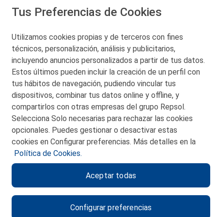
Tus Preferencias de Cookies
San Martín 5-Edificio Muñatones,
48550 Muskiz (Bizkaia)
Telf. 946 357 000
Utilizamos cookies propias y de terceros con fines
© 2026 Petronor S.A.
técnicos, personalización, análisis y publicitarios,
incluyendo anuncios personalizados a partir de tus datos.
Estos últimos pueden incluir la creación de un perfil con
tus hábitos de navegación, pudiendo vincular tus
dispositivos, combinar tus datos online y offline, y
CONTACTO
compartirlos con otras empresas del grupo Repsol.
Selecciona Solo necesarias para rechazar las cookies
MAPA WEB
opcionales. Puedes gestionar o desactivar estas
POLITICA DE PRIVACIDAD
cookies en Configurar preferencias. Más detalles en la
Política de Cookies.
AVISO LEGAL
Aceptar todas
POLITICA DE COOKIES
CANAL DE ÉTICA
Configurar preferencias