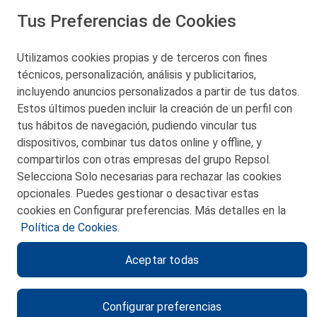
Tus Preferencias de Cookies
San Martín 5-Edificio Muñatones,
48550 Muskiz (Bizkaia)
Telf. 946 357 000
Utilizamos cookies propias y de terceros con fines
© 2026 Petronor S.A.
técnicos, personalización, análisis y publicitarios,
incluyendo anuncios personalizados a partir de tus datos.
Estos últimos pueden incluir la creación de un perfil con
tus hábitos de navegación, pudiendo vincular tus
dispositivos, combinar tus datos online y offline, y
CONTACTO
compartirlos con otras empresas del grupo Repsol.
Selecciona Solo necesarias para rechazar las cookies
MAPA WEB
opcionales. Puedes gestionar o desactivar estas
POLITICA DE PRIVACIDAD
cookies en Configurar preferencias. Más detalles en la
Política de Cookies.
AVISO LEGAL
Aceptar todas
POLITICA DE COOKIES
CANAL DE ÉTICA
Configurar preferencias