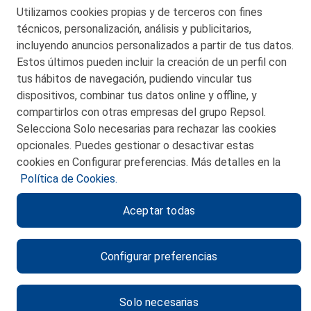
Telf. 946 357 000
Utilizamos cookies propias y de terceros con fines
© 2026 Petronor S.A.
técnicos, personalización, análisis y publicitarios,
incluyendo anuncios personalizados a partir de tus datos.
Estos últimos pueden incluir la creación de un perfil con
tus hábitos de navegación, pudiendo vincular tus
dispositivos, combinar tus datos online y offline, y
CONTACTO
compartirlos con otras empresas del grupo Repsol.
Selecciona Solo necesarias para rechazar las cookies
MAPA WEB
opcionales. Puedes gestionar o desactivar estas
POLITICA DE PRIVACIDAD
cookies en Configurar preferencias. Más detalles en la
Política de Cookies.
AVISO LEGAL
Aceptar todas
POLITICA DE COOKIES
CANAL DE ÉTICA
Configurar preferencias
Solo necesarias