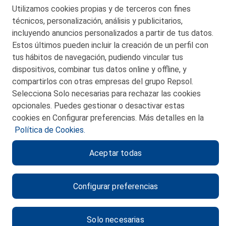
Telf. 946 357 000
Utilizamos cookies propias y de terceros con fines
© 2026 Petronor S.A.
técnicos, personalización, análisis y publicitarios,
incluyendo anuncios personalizados a partir de tus datos.
Estos últimos pueden incluir la creación de un perfil con
tus hábitos de navegación, pudiendo vincular tus
dispositivos, combinar tus datos online y offline, y
CONTACTO
compartirlos con otras empresas del grupo Repsol.
Selecciona Solo necesarias para rechazar las cookies
MAPA WEB
opcionales. Puedes gestionar o desactivar estas
POLITICA DE PRIVACIDAD
cookies en Configurar preferencias. Más detalles en la
Política de Cookies.
AVISO LEGAL
Aceptar todas
POLITICA DE COOKIES
CANAL DE ÉTICA
Configurar preferencias
Solo necesarias