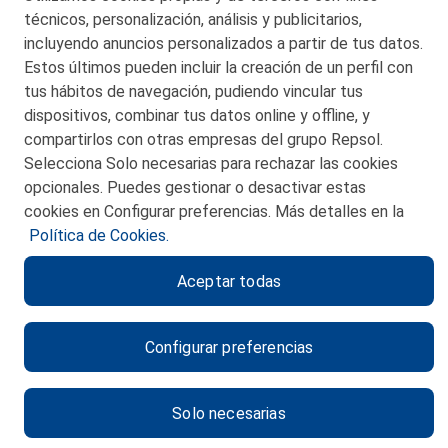
técnicos, personalización, análisis y publicitarios,
incluyendo anuncios personalizados a partir de tus datos.
Estos últimos pueden incluir la creación de un perfil con
tus hábitos de navegación, pudiendo vincular tus
dispositivos, combinar tus datos online y offline, y
CONTACTO
compartirlos con otras empresas del grupo Repsol.
Selecciona Solo necesarias para rechazar las cookies
MAPA WEB
opcionales. Puedes gestionar o desactivar estas
POLITICA DE PRIVACIDAD
cookies en Configurar preferencias. Más detalles en la
Política de Cookies.
AVISO LEGAL
Aceptar todas
POLITICA DE COOKIES
CANAL DE ÉTICA
Configurar preferencias
Solo necesarias