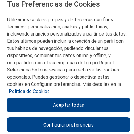
Tus Preferencias de Cookies
San Martín 5-Edificio Muñatones,
48550 Muskiz (Bizkaia)
Telf. 946 357 000
Utilizamos cookies propias y de terceros con fines
© 2026 Petronor S.A.
técnicos, personalización, análisis y publicitarios,
incluyendo anuncios personalizados a partir de tus datos.
Estos últimos pueden incluir la creación de un perfil con
tus hábitos de navegación, pudiendo vincular tus
dispositivos, combinar tus datos online y offline, y
CONTACTO
compartirlos con otras empresas del grupo Repsol.
Selecciona Solo necesarias para rechazar las cookies
MAPA WEB
opcionales. Puedes gestionar o desactivar estas
POLITICA DE PRIVACIDAD
cookies en Configurar preferencias. Más detalles en la
Política de Cookies.
AVISO LEGAL
Aceptar todas
POLITICA DE COOKIES
CANAL DE ÉTICA
Configurar preferencias