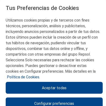
Tus Preferencias de Cookies
Utilizamos cookies propias y de terceros con fines
técnicos, personalización, análisis y publicitarios,
San Martín 5-Edificio Muñatones,
48550 Muskiz (Bizkaia)
incluyendo anuncios personalizados a partir de tus datos.
Telf. 946 357 000
Estos últimos pueden incluir la creación de un perfil con
© 2026 Petronor S.A.
tus hábitos de navegación, pudiendo vincular tus
dispositivos, combinar tus datos online y offline, y
compartirlos con otras empresas del grupo Repsol.
Selecciona Solo necesarias para rechazar las cookies
opcionales. Puedes gestionar o desactivar estas
CONTACTO
cookies en Configurar preferencias. Más detalles en la
Política de Cookies.
MAPA WEB
Aceptar todas
POLITICA DE PRIVACIDAD
AVISO LEGAL
Configurar preferencias