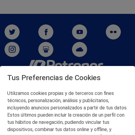
Tus Preferencias de Cookies
San Martín 5-Edificio Muñatones,
48550 Muskiz (Bizkaia)
Telf. 946 357 000
Utilizamos cookies propias y de terceros con fines
© 2026 Petronor S.A.
técnicos, personalización, análisis y publicitarios,
incluyendo anuncios personalizados a partir de tus datos.
Estos últimos pueden incluir la creación de un perfil con
tus hábitos de navegación, pudiendo vincular tus
dispositivos, combinar tus datos online y offline, y
CONTACTO