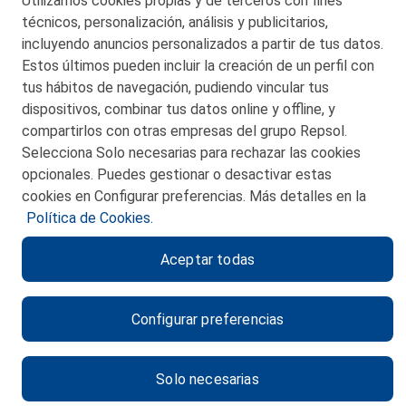
Utilizamos cookies propias y de terceros con fines
© 2026 Petronor S.A.
técnicos, personalización, análisis y publicitarios,
incluyendo anuncios personalizados a partir de tus datos.
Estos últimos pueden incluir la creación de un perfil con
tus hábitos de navegación, pudiendo vincular tus
dispositivos, combinar tus datos online y offline, y
CONTACTO
compartirlos con otras empresas del grupo Repsol.
Selecciona Solo necesarias para rechazar las cookies
MAPA WEB
opcionales. Puedes gestionar o desactivar estas
POLITICA DE PRIVACIDAD
cookies en Configurar preferencias. Más detalles en la
Política de Cookies.
AVISO LEGAL
Aceptar todas
POLITICA DE COOKIES
CANAL DE ÉTICA
Configurar preferencias
Solo necesarias