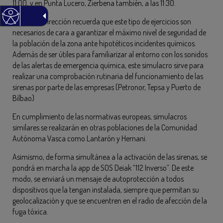
11:00, y en Punta Lucero, Zierbena también, a las 11:30.
La propia Dirección recuerda que este tipo de ejercicios son
necesarios de cara a garantizar el máximo nivel de seguridad de
la población de la zona ante hipotéticos incidentes químicos.
Además de ser útiles para familiarizar al entorno con los sonidos
de las alertas de emergencia química, este simulacro sirve para
realizar una comprobación rutinaria del funcionamiento de las
sirenas por parte de las empresas (Petronor, Tepsa y Puerto de
Bilbao)
En cumplimiento de las normativas europeas, simulacros
similares se realizarán en otras poblaciones de la Comunidad
Autónoma Vasca como Lantarón y Hernani.
Asimismo, de forma simultánea a la activación de las sirenas, se
pondrá en marcha la app de SOS Deiak “112 Inverso”. De este
modo, se enviará un mensaje de autoprotección a todos
dispositivos que la tengan instalada, siempre que permitan su
geolocalización y que se encuentren en el radio de afección de la
fuga tóxica.