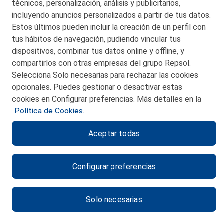
San Martín 5-Edificio Muñatones,
técnicos, personalización, análisis y publicitarios,
48550 Muskiz (Bizkaia)
incluyendo anuncios personalizados a partir de tus datos.
Telf. 946 357 000
Estos últimos pueden incluir la creación de un perfil con
© 2026 Petronor S.A.
tus hábitos de navegación, pudiendo vincular tus
dispositivos, combinar tus datos online y offline, y
compartirlos con otras empresas del grupo Repsol.
Selecciona Solo necesarias para rechazar las cookies
opcionales. Puedes gestionar o desactivar estas
CONTACTO
cookies en Configurar preferencias. Más detalles en la
Política de Cookies.
MAPA WEB
Aceptar todas
POLITICA DE PRIVACIDAD
AVISO LEGAL
Configurar preferencias
POLITICA DE COOKIES
CANAL DE ÉTICA
Solo necesarias