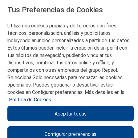
Tus Preferencias de Cookies
San Martín 5-Edificio Muñatones,
48550 Muskiz (Bizkaia)
Telf. 946 357 000
Utilizamos cookies propias y de terceros con fines
© 2026 Petronor S.A.
técnicos, personalización, análisis y publicitarios,
incluyendo anuncios personalizados a partir de tus datos.
Estos últimos pueden incluir la creación de un perfil con
tus hábitos de navegación, pudiendo vincular tus
dispositivos, combinar tus datos online y offline, y
CONTACTO
compartirlos con otras empresas del grupo Repsol.
Selecciona Solo necesarias para rechazar las cookies
MAPA WEB
opcionales. Puedes gestionar o desactivar estas
POLITICA DE PRIVACIDAD
cookies en Configurar preferencias. Más detalles en la
Política de Cookies.
AVISO LEGAL
Aceptar todas
POLITICA DE COOKIES
CANAL DE ÉTICA
Configurar preferencias