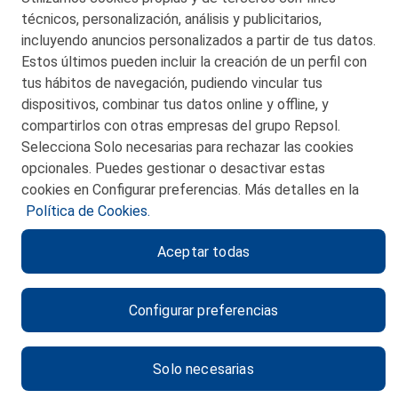
técnicos, personalización, análisis y publicitarios,
incluyendo anuncios personalizados a partir de tus datos.
Estos últimos pueden incluir la creación de un perfil con
tus hábitos de navegación, pudiendo vincular tus
dispositivos, combinar tus datos online y offline, y
CONTACTO
compartirlos con otras empresas del grupo Repsol.
Selecciona Solo necesarias para rechazar las cookies
MAPA WEB
opcionales. Puedes gestionar o desactivar estas
POLITICA DE PRIVACIDAD
cookies en Configurar preferencias. Más detalles en la
Política de Cookies.
AVISO LEGAL
Aceptar todas
POLITICA DE COOKIES
CANAL DE ÉTICA
Configurar preferencias
Solo necesarias