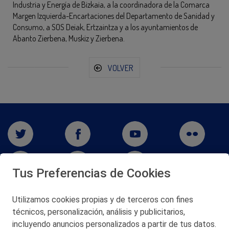
Industria y Energía de Bizkaia, a la coordinadora de la Comarca
Margen Izquierda-Encartaciones del Departamento de Sanidad y
Consumo, a SOS Deiak, Ertzaintza y a los ayuntamientos de
Abanto Zierbena, Muskiz y Zierbena.
VOLVER
Tus Preferencias de Cookies
Utilizamos cookies propias y de terceros con fines
técnicos, personalización, análisis y publicitarios,
San Martín 5-Edificio Muñatones,
48550 Muskiz (Bizkaia)
incluyendo anuncios personalizados a partir de tus datos.