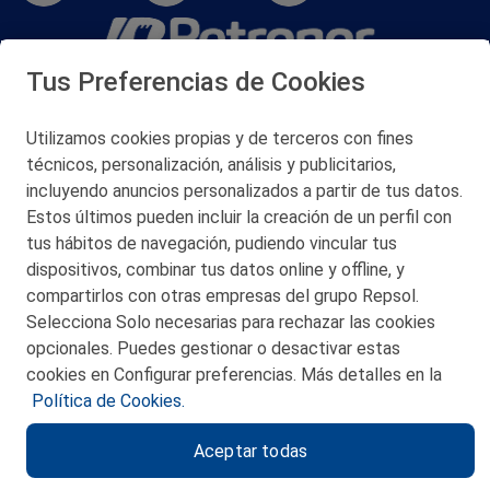
Tus Preferencias de Cookies
San Martín 5-Edificio Muñatones,
48550 Muskiz (Bizkaia)
Telf. 946 357 000
Utilizamos cookies propias y de terceros con fines
© 2026 Petronor S.A.
técnicos, personalización, análisis y publicitarios,
incluyendo anuncios personalizados a partir de tus datos.
Estos últimos pueden incluir la creación de un perfil con
tus hábitos de navegación, pudiendo vincular tus
dispositivos, combinar tus datos online y offline, y
CONTACTO
compartirlos con otras empresas del grupo Repsol.
Selecciona Solo necesarias para rechazar las cookies
MAPA WEB
opcionales. Puedes gestionar o desactivar estas
POLITICA DE PRIVACIDAD
cookies en Configurar preferencias. Más detalles en la
Política de Cookies.
AVISO LEGAL
Aceptar todas
POLITICA DE COOKIES