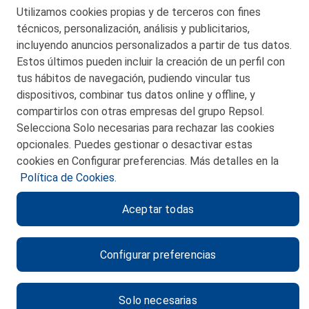
Telf. 946 357 000
Utilizamos cookies propias y de terceros con fines
© 2026 Petronor S.A.
técnicos, personalización, análisis y publicitarios,
incluyendo anuncios personalizados a partir de tus datos.
Estos últimos pueden incluir la creación de un perfil con
tus hábitos de navegación, pudiendo vincular tus
dispositivos, combinar tus datos online y offline, y
CONTACTO
compartirlos con otras empresas del grupo Repsol.
Selecciona Solo necesarias para rechazar las cookies
MAPA WEB
opcionales. Puedes gestionar o desactivar estas
POLITICA DE PRIVACIDAD
cookies en Configurar preferencias. Más detalles en la
Política de Cookies.
AVISO LEGAL
Aceptar todas
POLITICA DE COOKIES
CANAL DE ÉTICA
Configurar preferencias
Solo necesarias