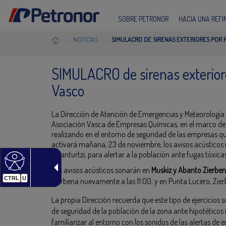
SOBRE PETRONOR
HACIA UNA REF
NOTICIAS
SIMULACRO DE SIRENAS EXTERIORES POR 
SIMULACRO de sirenas exteriore
Vasco
La Dirección de Atención de Emergencias y Meteorología 
Asociación Vasca de Empresas Químicas, en el marco de 
realizando en el entorno de seguridad de las empresas 
activará mañana, 23 de noviembre, los avisos acústicos 
y Santurtzi, para alertar a la población ante fugas tóxic
Los avisos acústicos sonarán en
Muskiz y Abanto Zierben
CTRL
U
Zierbena nuevamente a las 11:00, y en Punta Lucero, Zierb
La propia Dirección recuerda que este tipo de ejercicios 
de seguridad de la población de la zona ante hipotéticos
familiarizar al entorno con los sonidos de las alertas de