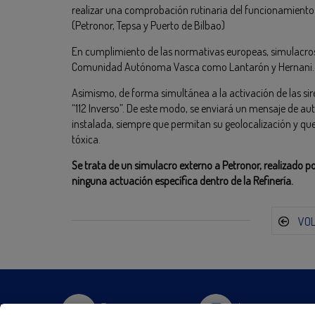
realizar una comprobación rutinaria del funcionamiento 
(Petronor, Tepsa y Puerto de Bilbao)
En cumplimiento de las normativas europeas, simulacros 
Comunidad Autónoma Vasca como Lantarón y Hernani.
Asimismo, de forma simultánea a la activación de las si
“112 Inverso”. De este modo, se enviará un mensaje de au
instalada, siempre que permitan su geolocalización y que
tóxica.
Se trata de un simulacro externo a Petronor, realizado po
ninguna actuación específica dentro de la Refinería.
VO
Twitter
Instagram