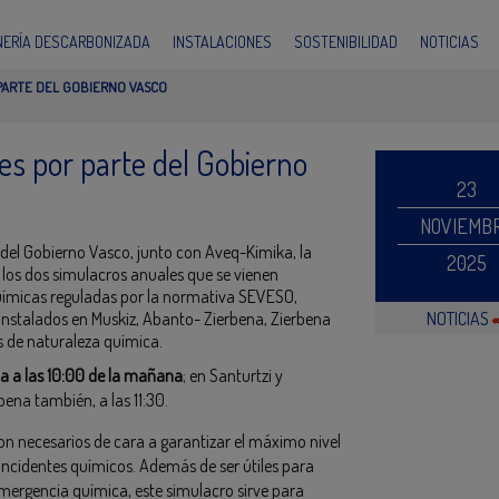
INERÍA DESCARBONIZADA
INSTALACIONES
SOSTENIBILIDAD
NOTICIAS
PARTE DEL GOBIERNO VASCO
s por parte del Gobierno
23
NOVIEMB
del Gobierno Vasco, junto con Aveq-Kimika, la
2025
los dos simulacros anuales que se vienen
químicas reguladas por la normativa SEVESO,
instalados en Muskiz, Abanto- Zierbena, Zierbena
NOTICIAS
as de naturaleza química.
a a las 10:00 de la mañana
; en Santurtzi y
ena también, a las 11:30.
son necesarios de cara a garantizar el máximo nivel
 incidentes químicos. Además de ser útiles para
 emergencia química, este simulacro sirve para