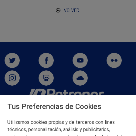
VOLVER
Tus Preferencias de Cookies
San Martín 5-Edificio Muñatones,
48550 Muskiz (Bizkaia)
Telf. 946 357 000
Utilizamos cookies propias y de terceros con fines
© 2026 Petronor S.A.
técnicos, personalización, análisis y publicitarios,