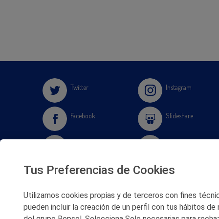
Twitter
Instagram
Facebook
Slideshare
Youtube
Soundcloud
Tus Preferencias de Cookies
Flickr
Utilizamos cookies propias y de terceros con fines técnico
pueden incluir la creación de un perfil con tus hábitos de
del grupo Repsol. Selecciona Solo necesarias para rechaz