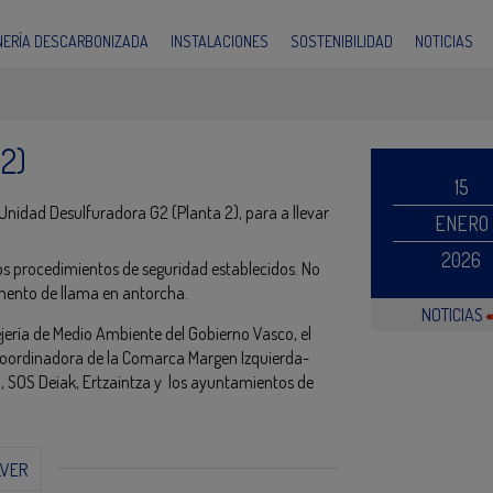
INERÍA DESCARBONIZADA
INSTALACIONES
SOSTENIBILIDAD
NOTICIAS
 2)
15
Unidad Desulfuradora G2 (Planta 2), para a llevar
ENERO
2026
os procedimientos de seguridad establecidos. No
mento de llama en antorcha.
NOTICIAS
jería de Medio Ambiente del Gobierno Vasco, el
la Coordinadora de la Comarca Margen Izquierda-
SOS Deiak, Ertzaintza y los ayuntamientos de
LVER