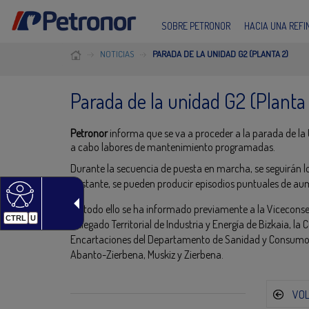
SOBRE PETRONOR
HACIA UNA REF
NOTICIAS
PARADA DE LA UNIDAD G2 (PLANTA 2)
Parada de la unidad G2 (Planta
Petronor
informa que se va a proceder a la parada de la 
a cabo labores de mantenimiento programadas.
Durante la secuencia de puesta en marcha, se seguirán l
obstante, se pueden producir episodios puntuales de au
De todo ello se ha informado previamente a la Viceconse
CTRL
U
Delegado Territorial de Industria y Energía de Bizkaia, 
Encartaciones del Departamento de Sanidad y Consumo, 
Abanto-Zierbena, Muskiz y Zierbena.
VO