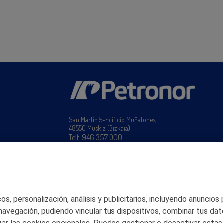
San Martín 5-Edificio Muñatones,
48550 Muskiz (Bizkaia)
Telf. 946 357 000
© 2026 Petronor S.A.
s, personalización, análisis y publicitarios, incluyendo anuncios
 navegación, pudiendo vincular tus dispositivos, combinar tus dat
ar las cookies opcionales. Puedes gestionar o desactivar estas