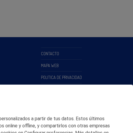
CONTACTO
MAPA WEB
POLITICA DE PRIVACIDAD
AVISO LEGAL
POLITICA DE COOKIES
CANAL DE ÉTICA
 personalizados a partir de tus datos. Estos últimos
os online y offline, y compartirlos con otras empresas
 cookies en Configurar preferencias. Más detalles en