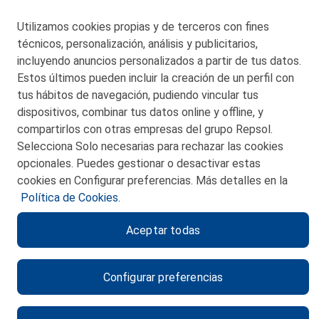
Utilizamos cookies propias y de terceros con fines
San Martín 5-Edificio Muñatones,
técnicos, personalización, análisis y publicitarios,
48550 Muskiz (Bizkaia)
incluyendo anuncios personalizados a partir de tus datos.
Telf. 946 357 000
Estos últimos pueden incluir la creación de un perfil con
© 2026 Petronor S.A.
tus hábitos de navegación, pudiendo vincular tus
dispositivos, combinar tus datos online y offline, y
compartirlos con otras empresas del grupo Repsol.
Selecciona Solo necesarias para rechazar las cookies
opcionales. Puedes gestionar o desactivar estas
CONTACTO
cookies en Configurar preferencias. Más detalles en la
Política de Cookies.
MAPA WEB
Aceptar todas
POLITICA DE PRIVACIDAD
AVISO LEGAL
Configurar preferencias
POLITICA DE COOKIES
CANAL DE ÉTICA