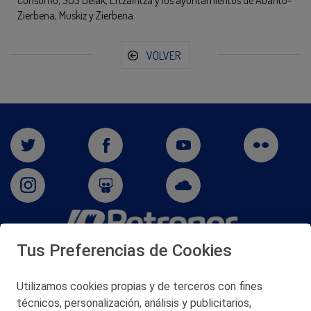
Consumo, SOS Deiak, Ertzaintza y los ayuntamientos de Abanto-
Zierbena, Muskiz y Zierbena.
VOLVER
Tus Preferencias de Cookies
San Martín 5-Edificio Muñatones,
48550 Muskiz (Bizkaia)
Telf. 946 357 000
Utilizamos cookies propias y de terceros con fines
© 2026 Petronor S.A.
técnicos, personalización, análisis y publicitarios,