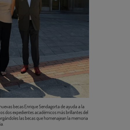
nuevas becas Enrique Sendagorta de ayuda a la
los dos expedientes académicos más brillantes del
, otorgándoles las becas que homenajean la memoria
ía.