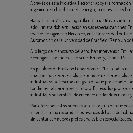
A través de esta iniciativa, Petronor apoya la formación
ingeniería en el ámbito de la energía, la innovación y la di
Naroa Etxabe Arrizabalaga e Iker García Urbizu son los d
adquirir una doble titulación en sus especializaciones. En
máster de Ingeniería Mecánica, en la Universidad de Cincin
Automoción de la Universidad de Cranfield (Reino Unido)
A lo largo del transcurso del acto, han intervenido Emili
Sendagorta, presidente de Sener Grupo; y, Charles Pinto, d
En palabras de Emiliano López Atxurra: “En la industria,
una gran fortaleza tecnológica e industrial. La tecnolog
industrializarla. Tenemos un gran desafío por delante: in
fundamental para nuestro futuro. Por eso, los procesos a
industrial, sino también de entender de dónde venimos 
Para Petronor, estos premios son un orgullo porque nos
valor el camino recorrido. Los avances del pasado habrían 
sin contar con nuevos profesionales bien especializados. L