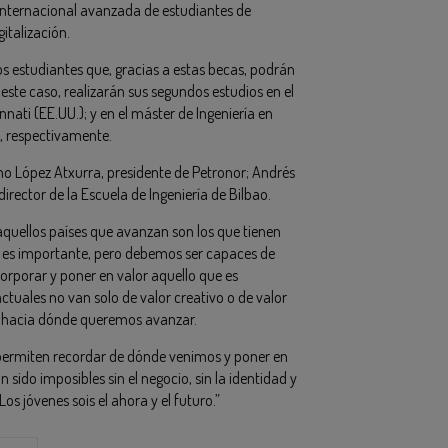
 internacional avanzada de estudiantes de
gitalización.
os estudiantes que, gracias a estas becas, podrán
 este caso, realizarán sus segundos estudios en el
nati (EE.UU.); y en el máster de Ingeniería en
, respectivamente.
ano López Atxurra, presidente de Petronor; Andrés
irector de la Escuela de Ingeniería de Bilbao.
 aquellos países que avanzan son los que tienen
ía es importante, pero debemos ser capaces de
corporar y poner en valor aquello que es
ctuales no van solo de valor creativo o de valor
y hacia dónde queremos avanzar.
 permiten recordar de dónde venimos y poner en
sido imposibles sin el negocio, sin la identidad y
os jóvenes sois el ahora y el futuro.”