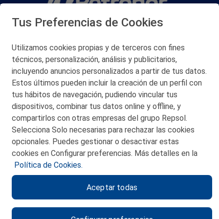
Tus Preferencias de Cookies
San Martín 5-Edificio Muñatones,
48550 Muskiz (Bizkaia)
Telf. 946 357 000
Utilizamos cookies propias y de terceros con fines
© 2026 Petronor S.A.
técnicos, personalización, análisis y publicitarios,
incluyendo anuncios personalizados a partir de tus datos.
Estos últimos pueden incluir la creación de un perfil con
tus hábitos de navegación, pudiendo vincular tus
dispositivos, combinar tus datos online y offline, y
CONTACTO
compartirlos con otras empresas del grupo Repsol.
Selecciona Solo necesarias para rechazar las cookies
MAPA WEB
opcionales. Puedes gestionar o desactivar estas
POLITICA DE PRIVACIDAD
cookies en Configurar preferencias. Más detalles en la
Política de Cookies.
AVISO LEGAL
Aceptar todas
POLITICA DE COOKIES
CANAL DE ÉTICA