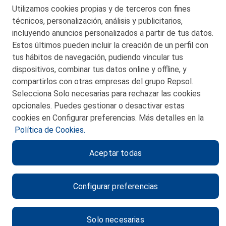
Telf. 946 357 000
Utilizamos cookies propias y de terceros con fines
© 2026 Petronor S.A.
técnicos, personalización, análisis y publicitarios,
incluyendo anuncios personalizados a partir de tus datos.
Estos últimos pueden incluir la creación de un perfil con
tus hábitos de navegación, pudiendo vincular tus
dispositivos, combinar tus datos online y offline, y
CONTACTO
compartirlos con otras empresas del grupo Repsol.
Selecciona Solo necesarias para rechazar las cookies
MAPA WEB
opcionales. Puedes gestionar o desactivar estas
POLITICA DE PRIVACIDAD
cookies en Configurar preferencias. Más detalles en la
Política de Cookies.
AVISO LEGAL
Aceptar todas
POLITICA DE COOKIES
CANAL DE ÉTICA
Configurar preferencias
Solo necesarias