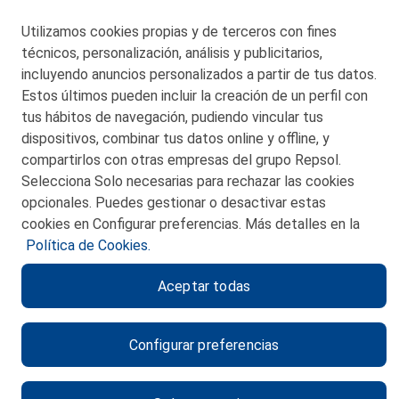
48550 Muskiz (Bizkaia)
Telf. 946 357 000
Utilizamos cookies propias y de terceros con fines
© 2026 Petronor S.A.
técnicos, personalización, análisis y publicitarios,
incluyendo anuncios personalizados a partir de tus datos.
Estos últimos pueden incluir la creación de un perfil con
tus hábitos de navegación, pudiendo vincular tus
dispositivos, combinar tus datos online y offline, y
CONTACTO
compartirlos con otras empresas del grupo Repsol.
Selecciona Solo necesarias para rechazar las cookies
MAPA WEB
opcionales. Puedes gestionar o desactivar estas
POLITICA DE PRIVACIDAD
cookies en Configurar preferencias. Más detalles en la
Política de Cookies.
AVISO LEGAL
Aceptar todas
POLITICA DE COOKIES
CANAL DE ÉTICA
Configurar preferencias