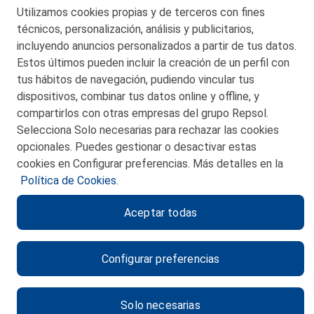
Telf. 946 357 000
Utilizamos cookies propias y de terceros con fines
© 2026 Petronor S.A.
técnicos, personalización, análisis y publicitarios,
incluyendo anuncios personalizados a partir de tus datos.
Estos últimos pueden incluir la creación de un perfil con
tus hábitos de navegación, pudiendo vincular tus
dispositivos, combinar tus datos online y offline, y
CONTACTO
compartirlos con otras empresas del grupo Repsol.
Selecciona Solo necesarias para rechazar las cookies
MAPA WEB
opcionales. Puedes gestionar o desactivar estas
POLITICA DE PRIVACIDAD
cookies en Configurar preferencias. Más detalles en la
Política de Cookies.
AVISO LEGAL
Aceptar todas
POLITICA DE COOKIES
CANAL DE ÉTICA
Configurar preferencias
Solo necesarias