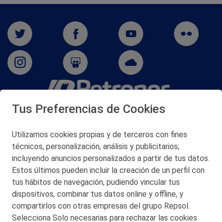
Tus Preferencias de Cookies
San Martín 5-Edificio Muñatones,
48550 Muskiz (Bizkaia)
Telf. 946 357 000
Utilizamos cookies propias y de terceros con fines
© 2026 Petronor S.A.
técnicos, personalización, análisis y publicitarios,
incluyendo anuncios personalizados a partir de tus datos.
Estos últimos pueden incluir la creación de un perfil con
tus hábitos de navegación, pudiendo vincular tus
dispositivos, combinar tus datos online y offline, y
CONTACTO
compartirlos con otras empresas del grupo Repsol.
Selecciona Solo necesarias para rechazar las cookies
MAPA WEB